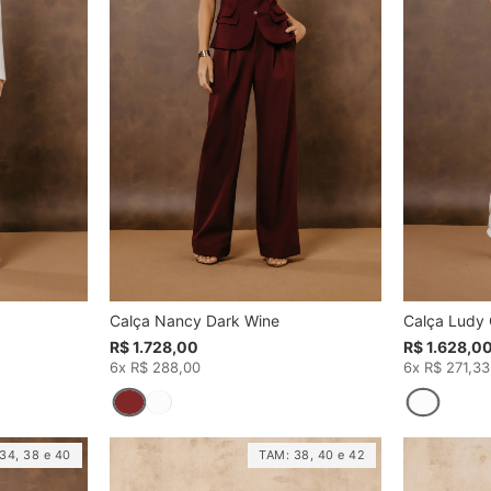
Calça Nancy Dark Wine
Calça Ludy 
R$ 1.728,00
R$ 1.628,0
6x R$ 288,00
6x R$ 271,33
34
,
38
e
40
TAM:
38
,
40
e
42