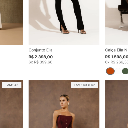
Conjunto Ella
Calça Ella N
R$ 2.398,00
R$ 1.598,0
6x R$ 399,66
6x R$ 266,3
TAM:
42
TAM:
40
e
42