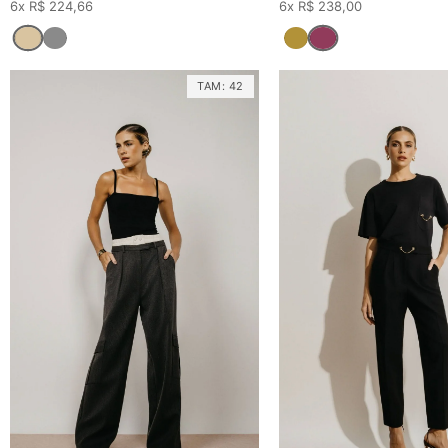
6x R$ 224,66
6x R$ 238,00
TAM:
42