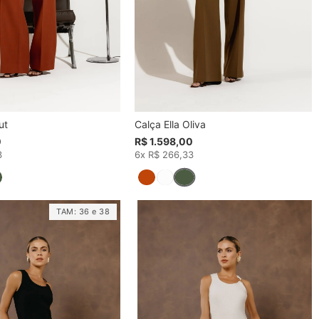
ut
Calça Ella Oliva
0
R$ 1.598,00
3
6x R$ 266,33
TAM:
36
e
38