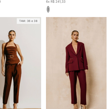
0
6x R$ 241,33
TAM:
36
e
38