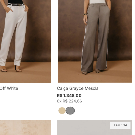
Off White
Calça Grayce Mescla
0
R$ 1.348,00
6x R$ 224,66
TAM:
34