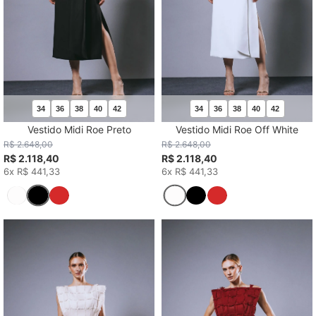
34
36
38
40
42
34
36
38
40
42
Vestido Midi Roe Preto
Vestido Midi Roe Off White
R$ 2.648,00
R$ 2.648,00
R$ 2.118,40
R$ 2.118,40
6x R$ 441,33
6x R$ 441,33