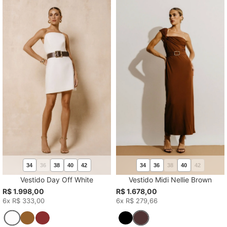
34
36
38
40
42
34
36
38
40
42
Vestido Day Off White
Vestido Midi Nellie Brown
R$ 1.998,00
R$ 1.678,00
6x R$ 333,00
6x R$ 279,66