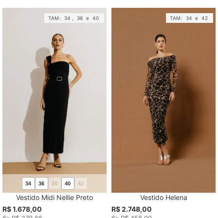
TAM:
34
,
36
e
40
TAM:
34
e
42
34
36
38
40
42
Vestido Midi Nellie Preto
Vestido Helena
R$ 1.678,00
R$ 2.748,00
6x R$ 279,66
6x R$ 458,00