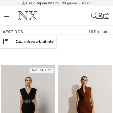
FF
FRETE GRÁTIS acima de R$1500
0
Acessar Sua Con
VESTIDOS
39 Produtos
Criar Uma Conta
TAM:
34
e
36