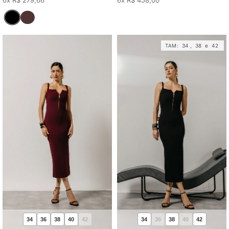
TAM:
34
,
38
e
42
34
36
38
40
42
34
36
38
40
42