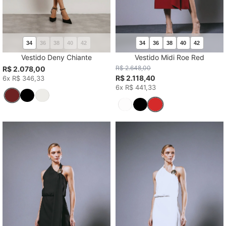
34
36
38
40
42
34
36
38
40
42
Vestido Deny Chiante
Vestido Midi Roe Red
R$ 2.648,00
R$ 2.078,00
R$ 2.118,40
6x R$ 346,33
6x R$ 441,33