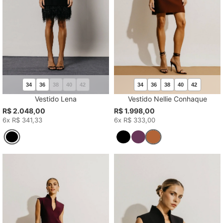
34
36
38
40
42
34
36
38
40
42
Vestido Lena
Vestido Nellie Conhaque
R$ 2.048,00
R$ 1.998,00
6x R$ 341,33
6x R$ 333,00