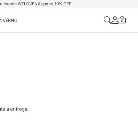
 o cupom WELOVENX ganhe 10% OFF
INVERNO
0
Acessar Sua Conta
Criar Uma Conta
té a entrega.