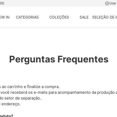
500
Use
EW IN
CATEGORIAS
COLEÇÕES
SALE
SELEÇÃO DE 
Perguntas Frequentes
 ao carrinho e finalize a compra.
 você receberá os e-mails para acompanhamento da produção a
o setor de separação..
u endereço.
roduto?