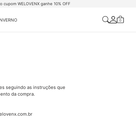
 o cupom WELOVENX ganhe 10% OFF
INVERNO
0
Acessar Sua Conta
Criar Uma Conta
ões seguindo as instruções que
mento da compra.
@welovenx.com.br