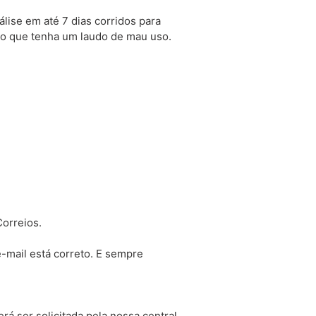
ise em até 7 dias corridos para
uto que tenha um laudo de mau uso.
Correios.
e-mail está correto. E sempre
á ser solicitada pela nossa central