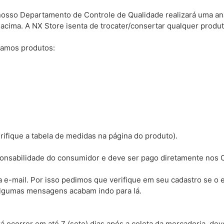
osso Departamento de Controle de Qualidade realizará uma anál
 acima. A NX Store isenta de trocater/consertar qualquer prod
ocamos produtos:
ifique a tabela de medidas na página do produto).
sponsabilidade do consumidor e deve ser pago diretamente nos 
ia e-mail. Por isso pedimos que verifique em seu cadastro se o 
 algumas mensagens acabam indo para lá.
ocorrer em até 7 (sete) dias após a coleta da mercadoria, dever