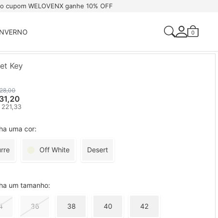
 o cupom WELOVENX ganhe 10% OFF
INVERNO
0
Acessar Sua Conta
et Key
Criar Uma Conta
328,00
31,20
 221,33
ha uma cor:
rre
Off White
Desert
lha um tamanho:
4
36
38
40
42