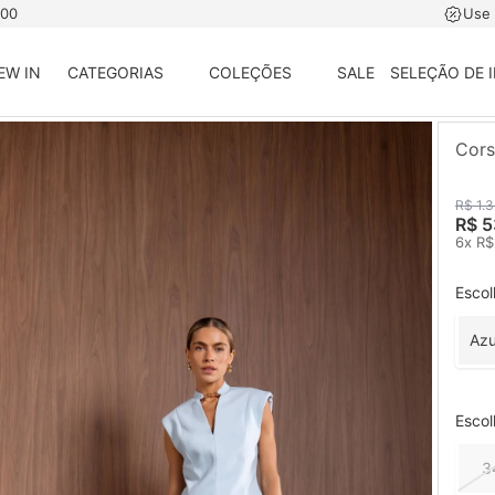
500
Use
EW IN
CATEGORIAS
COLEÇÕES
SALE
SELEÇÃO DE 
Cors
R$ 1.
R$ 5
6x R$
Escol
Azu
Esco
3