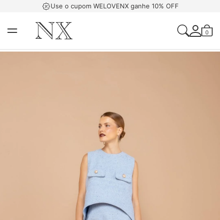
Use o cupom WELOVENX ganhe 10% OFF
0
Acessar Sua Con
Criar Uma Conta