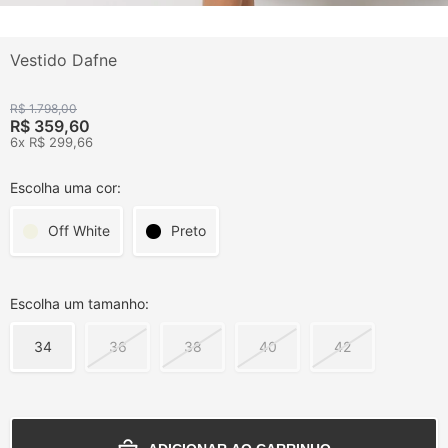
Vestido Dafne
R$ 1.798,00
R$ 359,60
6x R$ 299,66
Escolha uma cor:
Off White
Preto
Escolha um tamanho:
34
36
38
40
42