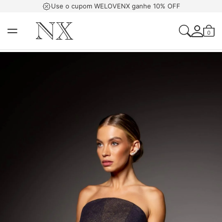
Use o cupom WELOVENX ganhe 10% OFF
0
Acessar Sua Con
Criar Uma Conta